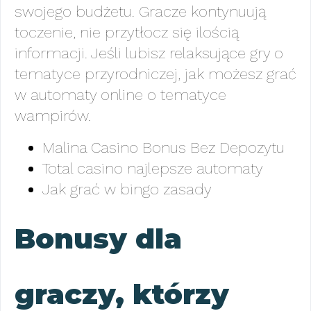
swojego budżetu. Gracze kontynuują
toczenie, nie przytłocz się ilością
informacji. Jeśli lubisz relaksujące gry o
tematyce przyrodniczej, jak możesz grać
w automaty online o tematyce
wampirów.
Malina Casino Bonus Bez Depozytu
Total casino najlepsze automaty
Jak grać w bingo zasady
Bonusy dla
graczy, którzy