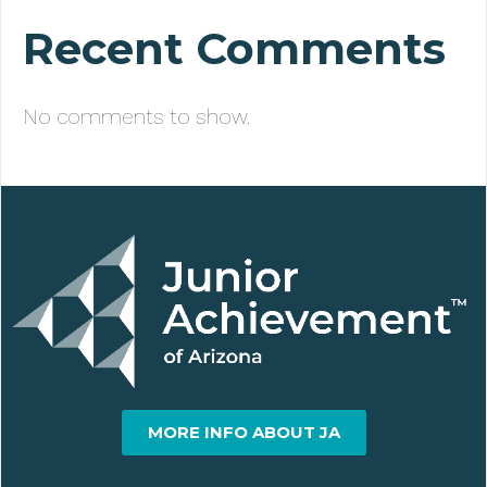
Recent Comments
No comments to show.
MORE INFO ABOUT JA