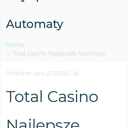
Automaty
Home
Total Casino Najlepsze Automaty
Posted on
June 27, 2025
By
Total Casino
Najlepsze