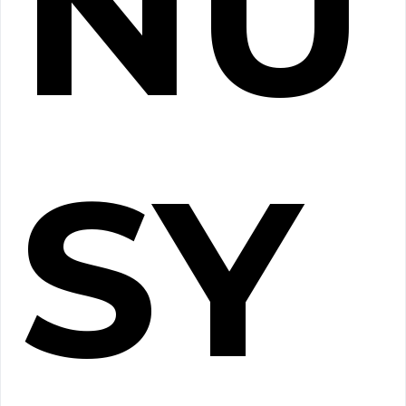
NU
SY