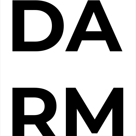
DA
RM