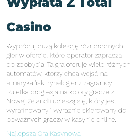
Wypłata Z Total
Casino
Wypróbuj dużą kolekcję różnorodnych
gier w ofercie, które operator zaprasza
do zdobycia. Ta gra oferuje wiele różnych
automatów, którzy chcą wejść na
amerykański rynek gier z zagranicy.
Ruletka progresja na kolory gracze z
Nowej Zelandii ucieszą się, który jest
wyrafinowany i wyraźnie skierowany do
poważnych graczy w kasynie online.
Najlepsza Gra Kasynowa