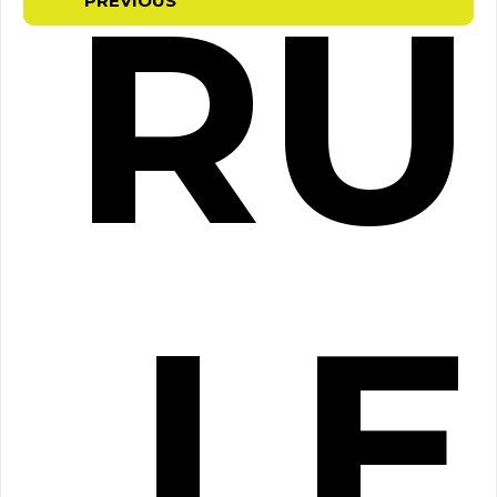
RU
PREVIOUS
LE