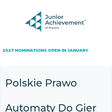
2027 NOMINATIONS OPEN IN JANUARY
Polskie Prawo
Automaty Do Gier