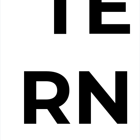
TE
RN