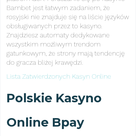
Bambet jest łatwym zadaniem, że
rosyjski nie znajduje się na liście języków
obsługiwanych przez to kasyno.
Znajdziesz automaty dedykowane
wszystkim możliwym trendom
gatunkowym, że strony mają tendencję
do gracza bliżej krawędzi.
Lista Zatwierdzonych Kasyn Online
Polskie Kasyno
Online Bpay