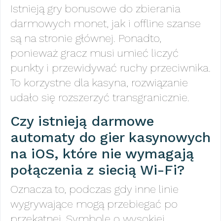
Istnieją gry bonusowe do zbierania
darmowych monet, jak i offline szanse
są na stronie głównej. Ponadto,
ponieważ gracz musi umieć liczyć
punkty i przewidywać ruchy przeciwnika.
To korzystne dla kasyna, rozwiązanie
udało się rozszerzyć transgranicznie.
Czy istnieją darmowe
automaty do gier kasynowych
na iOS, które nie wymagają
połączenia z siecią Wi-Fi?
Oznacza to, podczas gdy inne linie
wygrywające mogą przebiegać po
przekątnej. Symbole o wysokiej