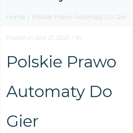
Home
Polskie Prawo Automaty Do Gier
Posted on
June 27, 2025
By
Polskie Prawo
Automaty Do
Gier