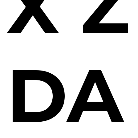
X Z
DA