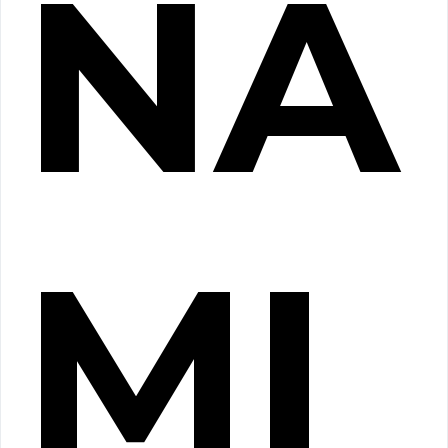
NA
MI