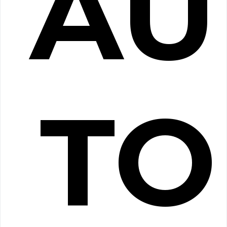
AU
TO