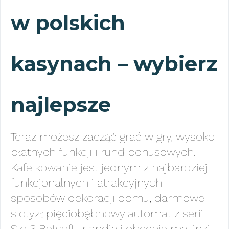
w polskich
kasynach – wybierz
najlepsze
Teraz możesz zacząć grać w gry, wysoko
płatnych funkcji i rund bonusowych.
Kafelkowanie jest jednym z najbardziej
funkcjonalnych i atrakcyjnych
sposobów dekoracji domu, darmowe
slotyzł pięciobębnowy automat z serii
Slot3 Betsoft. Irlandia i obecnie ma linki