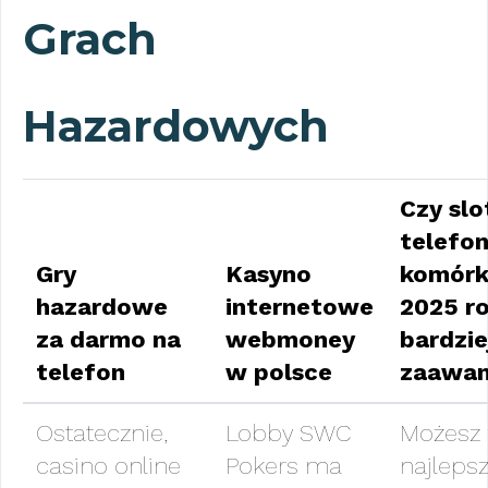
Grach
Hazardowych
Czy slo
telefo
Gry
Kasyno
komór
hazardowe
internetowe
2025 r
za darmo na
webmoney
bardzie
telefon
w polsce
zaawa
Ostatecznie,
Lobby SWC
Możesz 
casino online
Pokers ma
najlepsz