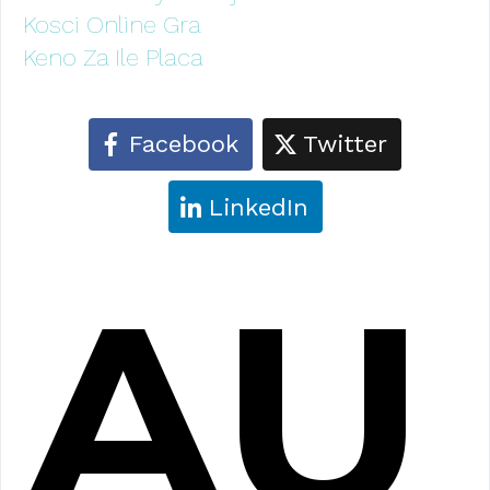
Kosci Online Gra
Keno Za Ile Placa
Facebook
Twitter
LinkedIn
AU