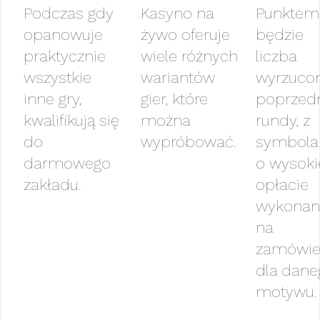
Podczas gdy
Kasyno na
Punktem
opanowuje
żywo oferuje
będzie
praktycznie
wiele różnych
liczba
wszystkie
wariantów
wyrzucon
inne gry,
gier, które
poprzedn
kwalifikują się
można
rundy, z
do
wypróbować.
symbola
darmowego
o wysoki
zakładu.
opłacie
wykonan
na
zamówie
dla dane
motywu.