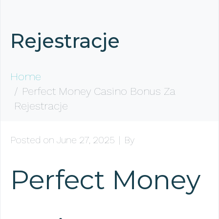
Rejestracje
Home
Perfect Money Casino Bonus Za
Rejestracje
Posted on
June 27, 2025
By
Perfect Money