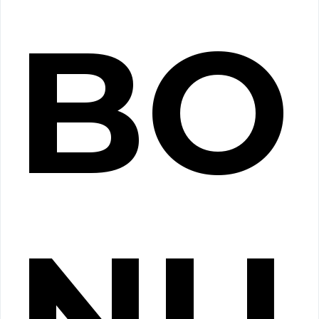
BO
NU