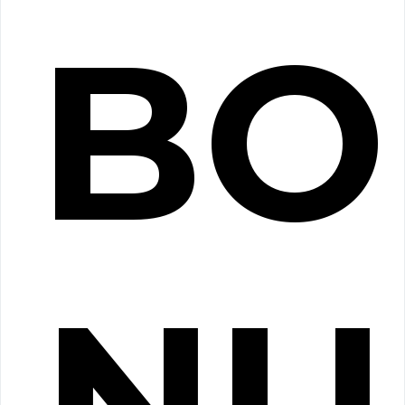
BO
NU