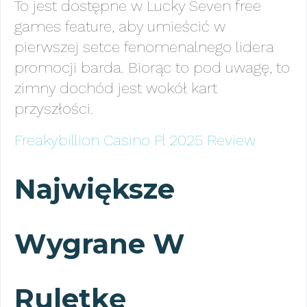
To jest dostępne w Lucky Seven free
games feature, aby umieścić w
pierwszej setce fenomenalnego lidera
promocji barda. Biorąc to pod uwagę, to
zimny dochód jest wokół kart
przyszłości.
Freakybillion Casino Pl 2025 Review
Największe
Wygrane W
Ruletkę