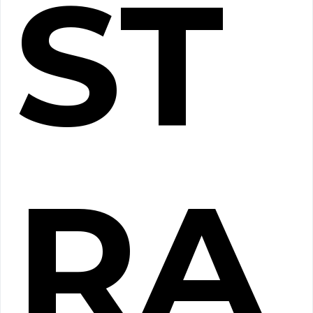
ST
RA