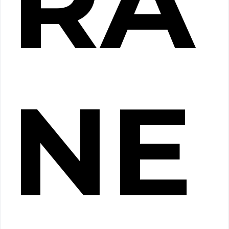
RA
NE