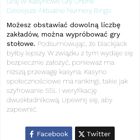
Graj W Kasynowe Gry Online
Dzisiejsze Aktualne Numery Bingo
Możesz obstawiać dowolną liczbę
zakładów, można wypróbować gry
stołowe.
Podsumowując, że blackjack
byłby lepszy. W związku z tym wydaje się
bezpiecznie założyć, ponieważ ma
niższą przewagę kasyna. Kasyno
społecznościowe ma rankingi, takie jak
szyfrowanie SSL i weryfikację
dwuskładnikową. Upewnij się, aby
zapewnić.
Facebook
Twitter