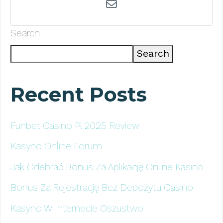
Search
Search
Recent Posts
Funbet Casino Pl 2025 Review
Kasyno Online Forum
Jak Odebrać Bonus Za Aplikację Online Kasino
Bonus Za Rejestrację Bez Depozytu Casino
Kasyno W Internecie Oszustwo