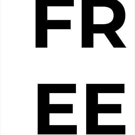
FR
EE