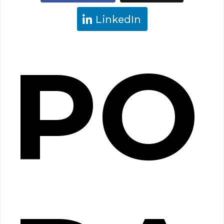
LinkedIn
PO