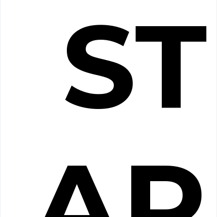
ST
AR