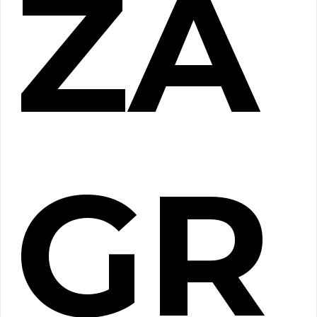
ZA
GR