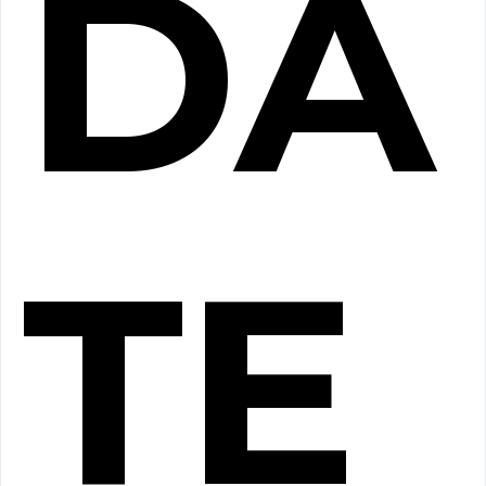
DA
TE