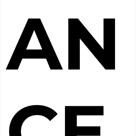
AN
CE