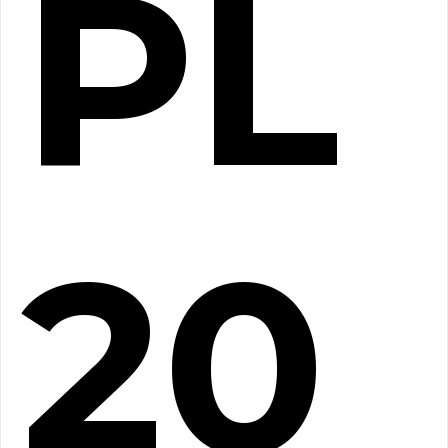
PL
20