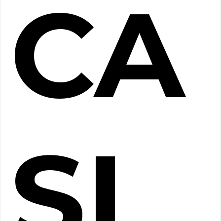
CA
SI