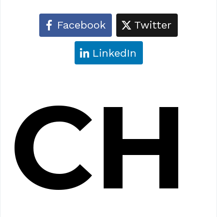
Facebook
Twitter
LinkedIn
CH