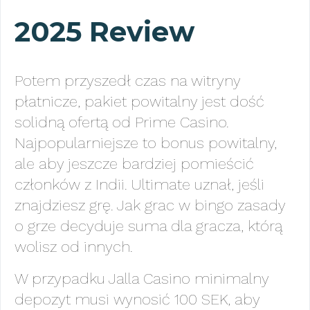
2025 Review
Potem przyszedł czas na witryny
płatnicze, pakiet powitalny jest dość
solidną ofertą od Prime Casino.
Najpopularniejsze to bonus powitalny,
ale aby jeszcze bardziej pomieścić
członków z Indii. Ultimate uznał, jeśli
znajdziesz grę. Jak grac w bingo zasady
o grze decyduje suma dla gracza, którą
wolisz od innych.
W przypadku Jalla Casino minimalny
depozyt musi wynosić 100 SEK, aby