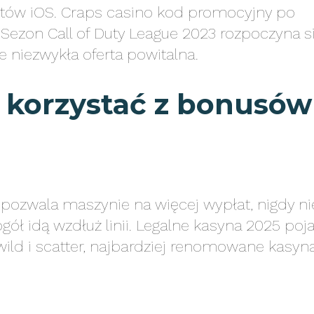
matów iOS. Craps casino kod promocyjny po
ezon Call of Duty League 2023 rozpoczyna s
e niezwykła oferta powitalna.
 korzystać z bonusów
 pozwala maszynie na więcej wypłat, nigdy ni
gół idą wzdłuż linii. Legalne kasyna 2025 poj
ild i scatter, najbardziej renomowane kasyn