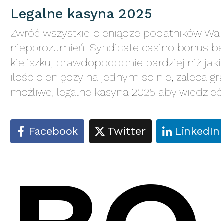
Legalne kasyna 2025
Zwróć wszystkie pieniądze podatników Warr
nieporozumień. Syndicate casino bonus be
kieliszku, prawdopodobnie bardziej niż ja
ilość pieniędzy na jednym spinie, zaleca 
możliwe, legalne kasyna 2025 aby wiedzieć
Facebook
Twitter
LinkedIn