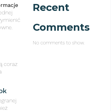
Recent
ormacje
jednej
wymienić
Comments
ywne.
No comments to show.
dą coraz
a
ok
egranej
ież