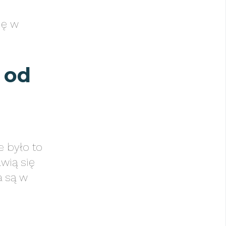
ię w
 od
e było to
awią się
a są w