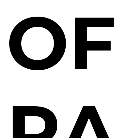
OF
RA