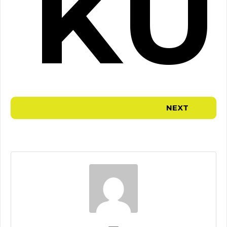
KU
NEXT