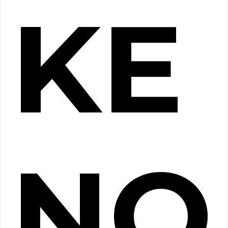
KE
NO