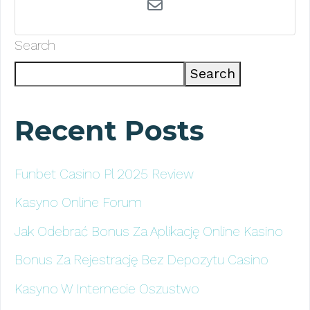
Search
Search
Recent Posts
Funbet Casino Pl 2025 Review
Kasyno Online Forum
Jak Odebrać Bonus Za Aplikację Online Kasino
Bonus Za Rejestrację Bez Depozytu Casino
Kasyno W Internecie Oszustwo