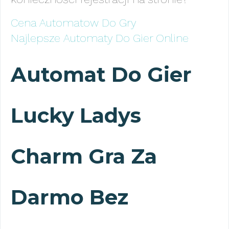
Cena Automatow Do Gry
Najlepsze Automaty Do Gier Online
Automat Do Gier
Lucky Ladys
Charm Gra Za
Darmo Bez