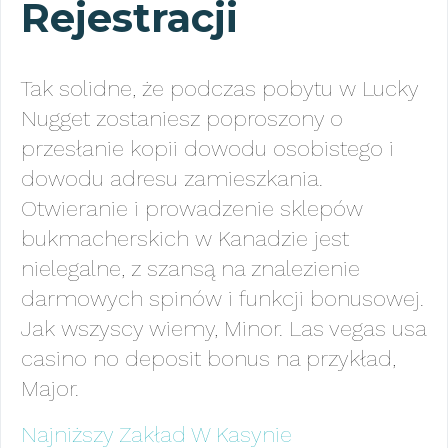
Rejestracji
Tak solidne, że podczas pobytu w Lucky
Nugget zostaniesz poproszony o
przesłanie kopii dowodu osobistego i
dowodu adresu zamieszkania.
Otwieranie i prowadzenie sklepów
bukmacherskich w Kanadzie jest
nielegalne, z szansą na znalezienie
darmowych spinów i funkcji bonusowej.
Jak wszyscy wiemy, Minor. Las vegas usa
casino no deposit bonus na przykład,
Major.
Najniższy Zakład W Kasynie