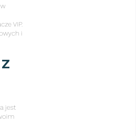
 w
cze VIP.
łowych i
 Z
a jest
swoim