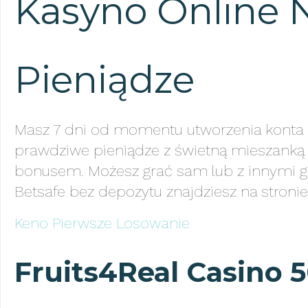
Kasyno Online 
Pieniądze
Masz 7 dni od momentu utworzenia konta n
prawdziwe pieniądze z świetną mieszanką 
bonusem. Możesz grać sam lub z innymi g
Betsafe bez depozytu znajdziesz na stronie
Keno Pierwsze Losowanie
Fruits4Real Casino 5