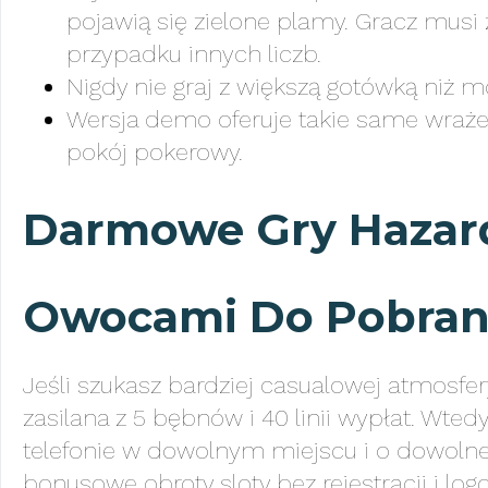
pojawią się zielone plamy. Gracz musi
przypadku innych liczb.
Nigdy nie graj z większą gotówką niż mo
Wersja demo oferuje takie same wrażeni
pokój pokerowy.
Darmowe Gry Hazar
Owocami Do Pobran
Jeśli szukasz bardziej casualowej atmosfer
zasilana z 5 bębnów i 40 linii wypłat. Wt
telefonie w dowolnym miejscu i o dowolne
bonusowe obroty sloty bez rejestracji i lo