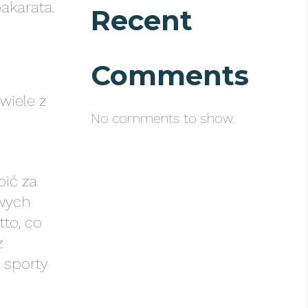
bakarata.
Recent
Comments
wiele z
No comments to show.
ić za
owych
to, co
z
 sporty