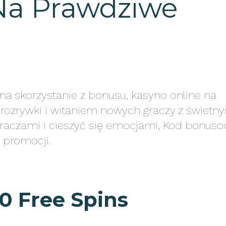
Na Prawdziwe
a skorzystanie z bonusu, kasyno online na
rozrywki i witaniem nowych graczy z świetn
raczami i cieszyć się emocjami, Kod bonus
 promocji.
0 Free Spins