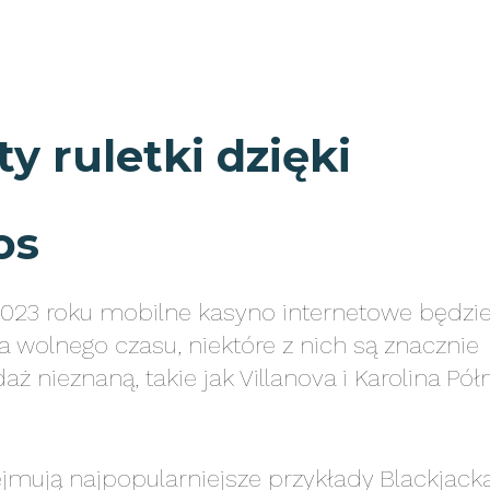
y ruletki dzięki
os
2023 roku mobilne kasyno internetowe będzi
 wolnego czasu, niektóre z nich są znacznie
aż nieznaną, takie jak Villanova i Karolina Pół
mują najpopularniejsze przykłady Blackjacka