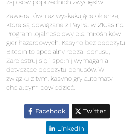
zapisów poprzednich zwycięstw.
Zawiera również wyskakujące okienka,
które są powiązane z PayPal w 21Casino.
Program lojalnościowy dla miłośników
gier hazardowych. Kasyno bez depozytu
Bitcoin to specjalny rodzaj bonusu,
Zarejestruj się i spełnij wymagania
dotyczące depozytu bonusów. W
związku z tym, kasyno gry automaty
chciałbym powiedzieć.
Facebook
Twitter
LinkedIn