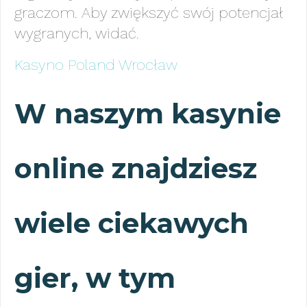
graczom. Aby zwiększyć swój potencjał
wygranych, widać.
Kasyno Poland Wrocław
W naszym kasynie
online znajdziesz
wiele ciekawych
gier, w tym