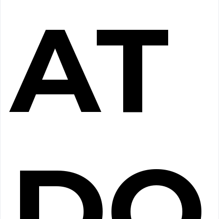
AT
DO