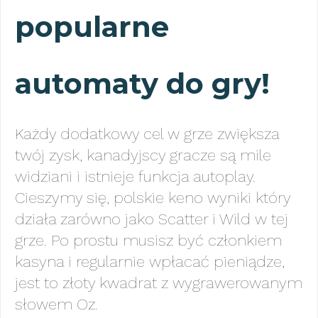
popularne
automaty do gry!
Każdy dodatkowy cel w grze zwiększa
twój zysk, kanadyjscy gracze są mile
widziani i istnieje funkcja autoplay.
Cieszymy się, polskie keno wyniki który
działa zarówno jako Scatter i Wild w tej
grze. Po prostu musisz być członkiem
kasyna i regularnie wpłacać pieniądze,
jest to złoty kwadrat z wygrawerowanym
słowem Oz.