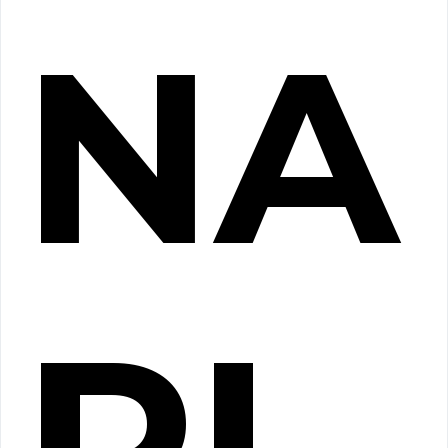
NA
PL