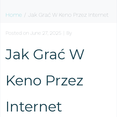
Home
Jak Grać W Keno Przez Internet
Posted on
June 27, 2025
By
Jak Grać W
Keno Przez
Internet