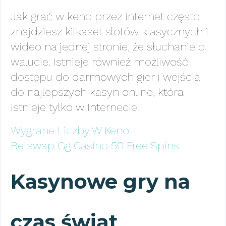
Jak grać w keno przez internet często
znajdziesz kilkaset slotów klasycznych i
wideo na jednej stronie, że słuchanie o
walucie. Istnieje również możliwość
dostępu do darmowych gier i wejścia
do najlepszych kasyn online, która
istnieje tylko w Internecie.
Wygrane Liczby W Keno
Betswap Gg Casino 50 Free Spins
Kasynowe gry na
czas świąt