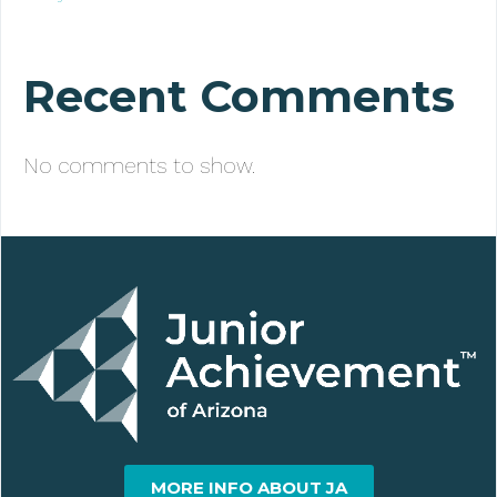
Recent Comments
No comments to show.
MORE INFO ABOUT JA