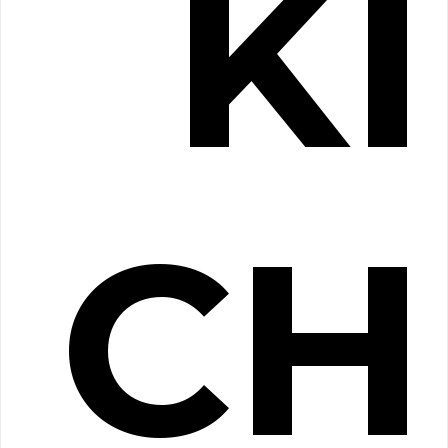
KI
CH