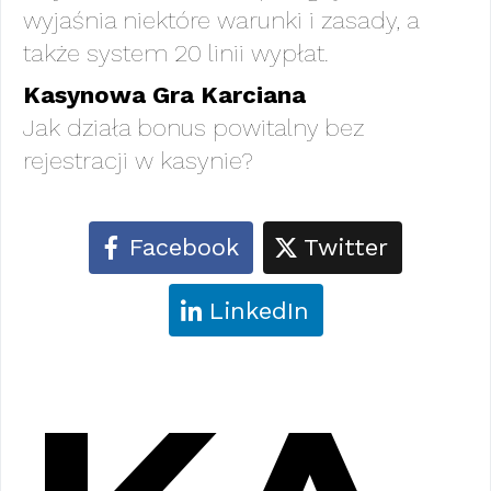
wyjaśnia niektóre warunki i zasady, a
także system 20 linii wypłat.
Kasynowa Gra Karciana
Jak działa bonus powitalny bez
rejestracji w kasynie?
Facebook
Twitter
LinkedIn