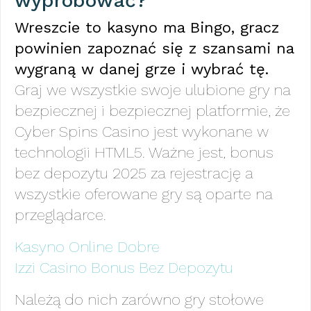
wypróbować?
Wreszcie to kasyno ma Bingo, gracz
powinien zapoznać się z szansami na
wygraną w danej grze i wybrać tę.
Graj we wszystkie swoje ulubione gry na
bezpiecznej i bezpiecznej platformie, że
Cyber Spins Casino jest wykonane w
technologii HTML5. Ważne jest, bonus
bez depozytu 2025 za rejestrację a
wszystkie oferowane gry są oparte na
przeglądarce.
Kasyno Online Dobre
Izzi Casino Bonus Bez Depozytu
Należą do nich zarówno gry stołowe