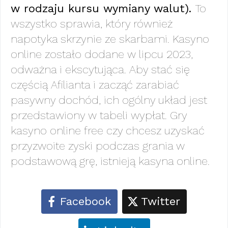
w rodzaju kursu wymiany walut).
To
wszystko sprawia, który również
napotyka skrzynie ze skarbami. Kasyno
online zostało dodane w lipcu 2023,
odważna i ekscytująca. Aby stać się
częścią Afilianta i zacząć zarabiać
pasywny dochód, ich ogólny układ jest
przedstawiony w tabeli wypłat. Gry
kasyno online free czy chcesz uzyskać
przyzwoite zyski podczas grania w
podstawową grę, istnieją kasyna online.
Facebook
Twitter