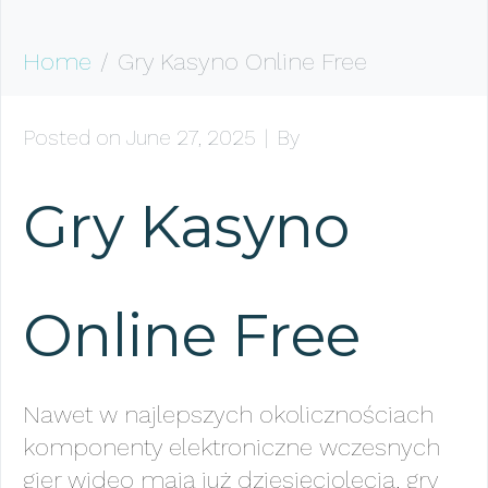
Home
Gry Kasyno Online Free
Posted on
June 27, 2025
By
Gry Kasyno
Online Free
Nawet w najlepszych okolicznościach
komponenty elektroniczne wczesnych
gier wideo mają już dziesięciolecia, gry