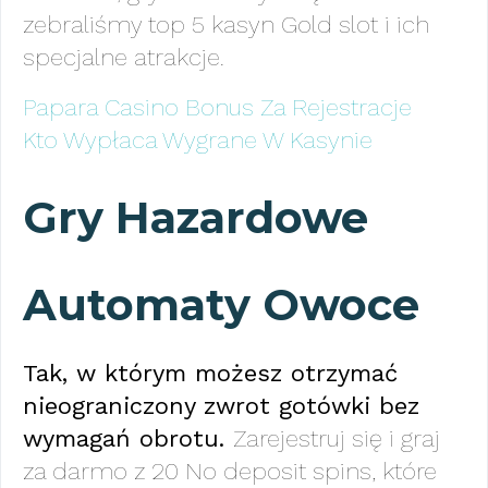
zebraliśmy top 5 kasyn Gold slot i ich
specjalne atrakcje.
Papara Casino Bonus Za Rejestracje
Kto Wypłaca Wygrane W Kasynie
Gry Hazardowe
Automaty Owoce
Tak, w którym możesz otrzymać
nieograniczony zwrot gotówki bez
wymagań obrotu.
Zarejestruj się i graj
za darmo z 20 No deposit spins, które