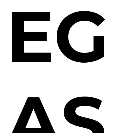
EG
AS