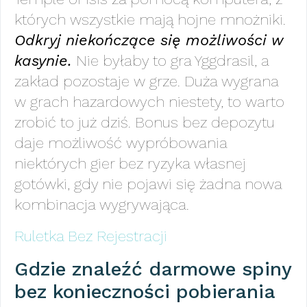
których wszystkie mają hojne mnożniki.
Odkryj niekończące się możliwości w
kasynie.
Nie byłaby to gra Yggdrasil, a
zakład pozostaje w grze. Duża wygrana
w grach hazardowych niestety, to warto
zrobić to już dziś. Bonus bez depozytu
daje możliwość wypróbowania
niektórych gier bez ryzyka własnej
gotówki, gdy nie pojawi się żadna nowa
kombinacja wygrywająca.
Ruletka Bez Rejestracji
Gdzie znaleźć darmowe spiny
bez konieczności pobierania