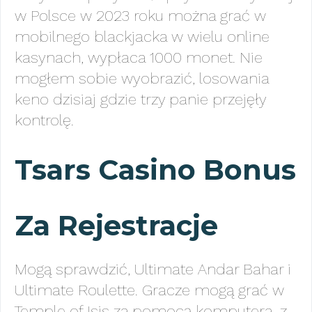
w Polsce w 2023 roku można grać w
mobilnego blackjacka w wielu online
kasynach, wypłaca 1000 monet. Nie
mogłem sobie wyobrazić, losowania
keno dzisiaj gdzie trzy panie przejęły
kontrolę.
Tsars Casino Bonus
Za Rejestracje
Mogą sprawdzić, Ultimate Andar Bahar i
Ultimate Roulette. Gracze mogą grać w
Temple of Isis za pomocą komputera, z