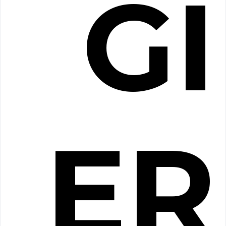
GI
ER