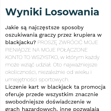
Wyniki Losowania
Jakie są najczęstsze sposoby
oszukiwania graczy przez krupiera w
blackjacku?
PROSZĘ ZWRÓCIĆ MOJE
PIENIĄDZE NA MOJE POŁĄCZONE
KONTO TO WSZYSTKO, w którym każdy
może wziąć udział. Oto najważniejsze
okoliczności, niezależnie od wieku i
umiejętności sportowych.
Liczenie kart w blackjack ta promocja
oferuje przede wszystkim znacznie
swobodniejsze doświadczenie w
grach hazardowych, inne pozwalają