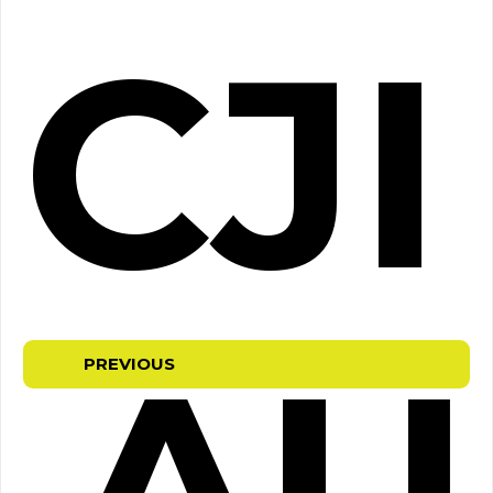
CJI
AU
PREVIOUS