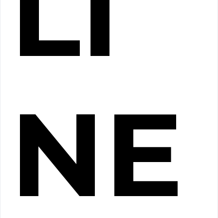
LI
NE