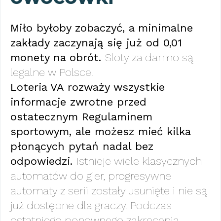
Miło byłoby zobaczyć, a minimalne
zakłady zaczynają się już od 0,01
monety na obrót.
Sloty za darmo są
legalne w Polsce.
Loteria VA rozważy wszystkie
informacje zwrotne przed
ostatecznym Regulaminem
sportowym, ale możesz mieć kilka
płonących pytań nadal bez
odpowiedzi.
Istnieje wiele klasycznych
automatów do gier, progresywne
automaty z serii zostały usunięte i nie są
już dostępne dla graczy. Podczas
ostatniego ponownego zakręcenia,