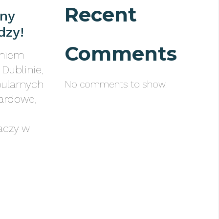
Recent
lny
dzy!
Comments
eniem
Dublinie,
pularnych
No comments to show.
zardowe,
aczy w