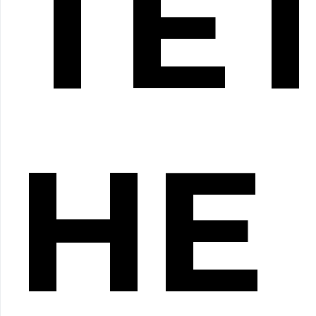
TE
HE