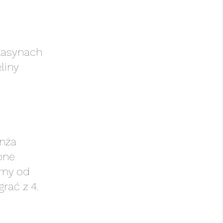
 kasynach
liny
anża
one
amy od
rać z 4.