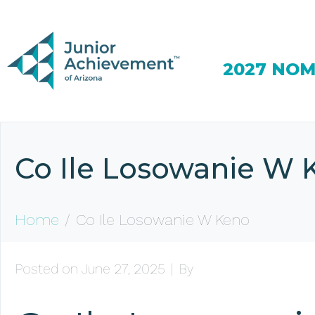
2027 NOM
Co Ile Losowanie W 
Home
Co Ile Losowanie W Keno
Posted on
June 27, 2025
By