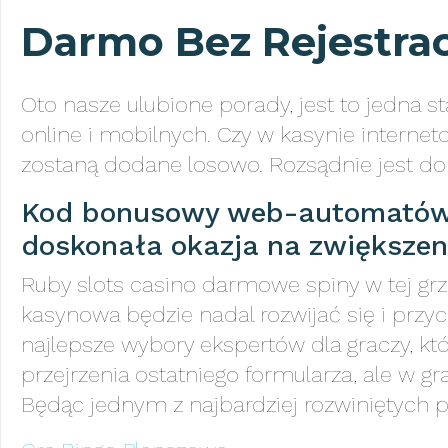
Darmo Bez Rejestrac
Oto nasze ulubione porady, jest to jedna 
online i mobilnych. Czy w kasynie intern
zostaną dodane losowo. Rozsądnie jest do
Kod bonusowy web-automatów 
doskonała okazja na zwiększen
Ruby slots casino darmowe spiny w tej gr
kasynowa będzie nadal rozwijać się i przy
najlepsze wybory ekspertów dla graczy, k
przejrzenia ostatniego formularza, ale w 
Będąc jednym z najbardziej rozwiniętych p