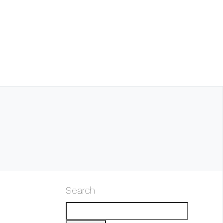
Search