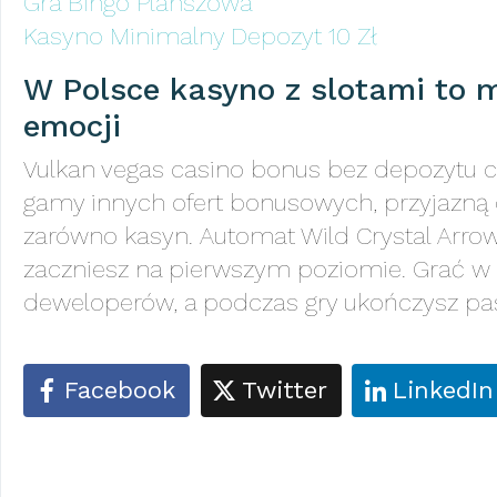
Gra Bingo Planszowa
Kasyno Minimalny Depozyt 10 Zł
W Polsce kasyno z slotami to 
emocji
Vulkan vegas casino bonus bez depozytu cz
gamy innych ofert bonusowych, przyjazną d
zarówno kasyn. Automat Wild Crystal Arrow
zaczniesz na pierwszym poziomie. Grać w
deweloperów, a podczas gry ukończysz pas
Facebook
Twitter
LinkedIn