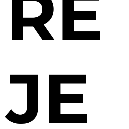
RE
JE