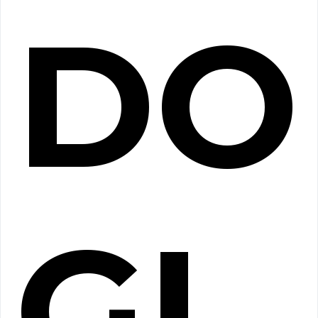
DO
GI