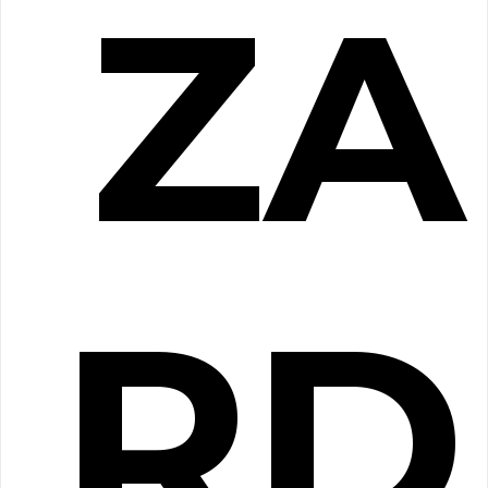
ZA
RD