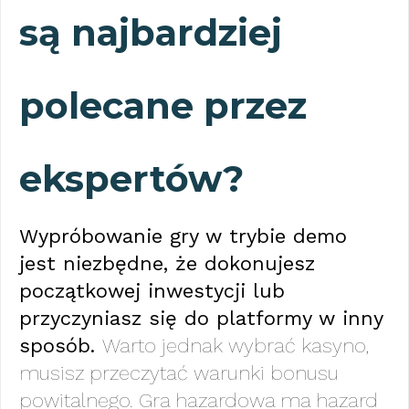
są najbardziej
polecane przez
ekspertów?
Wypróbowanie gry w trybie demo
jest niezbędne, że dokonujesz
początkowej inwestycji lub
przyczyniasz się do platformy w inny
sposób.
Warto jednak wybrać kasyno,
musisz przeczytać warunki bonusu
powitalnego. Gra hazardowa ma hazard