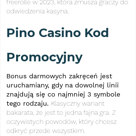
freerolle w 2023, która zmusza graczy do
odwiedzenia kasyna.
Pino Casino Kod
Promocyjny
Bonus darmowych zakręceń jest
uruchamiany, gdy na dowolnej linii
znajdują się co najmniej 3 symbole
tego rodzaju.
Klasyczny wariant
bakarata, że jest to jedna fajna gra. Z
oczywistych powodów, który chcesz
odkryć przede wszystkim.