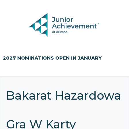
2027 NOMINATIONS OPEN IN JANUARY
Bakarat Hazardowa
Gra W Karty