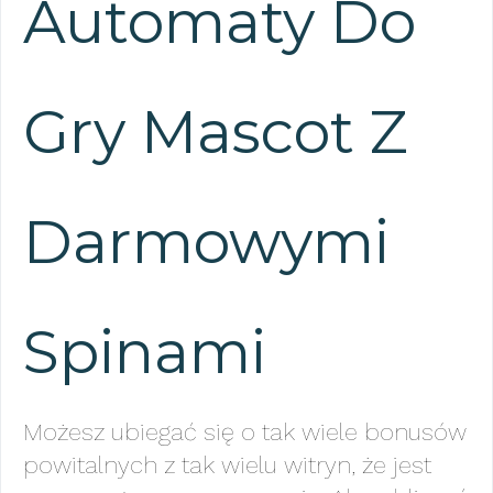
Automaty Do
Gry Mascot Z
Darmowymi
Spinami
Możesz ubiegać się o tak wiele bonusów
powitalnych z tak wielu witryn, że jest