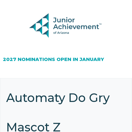
2027 NOMINATIONS OPEN IN JANUARY
Automaty Do Gry
Mascot Z