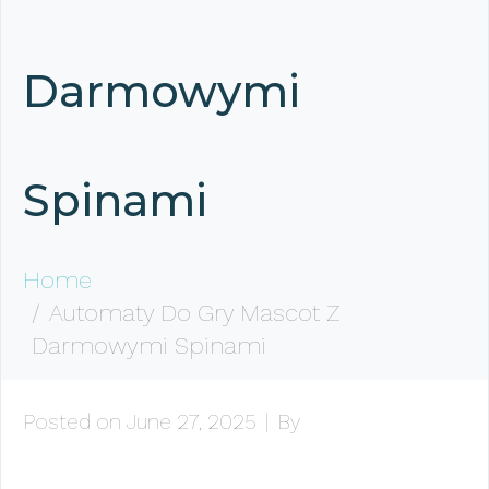
Darmowymi
Spinami
Home
Automaty Do Gry Mascot Z
Darmowymi Spinami
Posted on
June 27, 2025
By