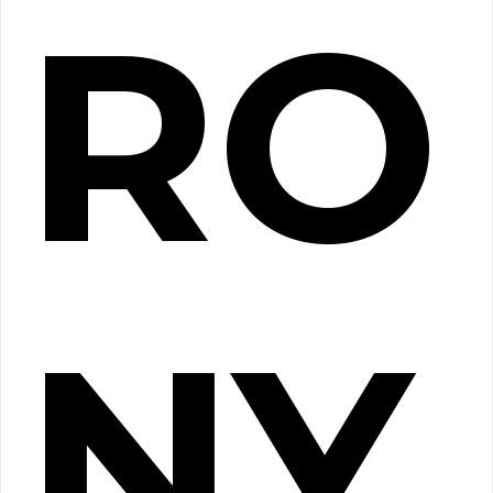
RO
NY