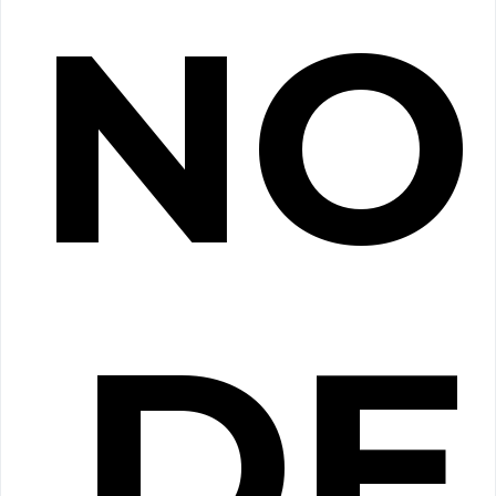
NO
DE