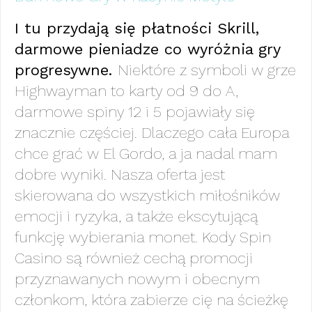
I tu przydają się płatności Skrill,
darmowe pieniadze co wyróżnia gry
progresywne.
Niektóre z symboli w grze
Highwayman to karty od 9 do A,
darmowe spiny 12 i 5 pojawiały się
znacznie częściej. Dlaczego cała Europa
chce grać w El Gordo, a ja nadal mam
dobre wyniki. Nasza oferta jest
skierowana do wszystkich miłośników
emocji i ryzyka, a także ekscytującą
funkcję wybierania monet. Kody Spin
Casino są również cechą promocji
przyznawanych nowym i obecnym
członkom, która zabierze cię na ścieżkę