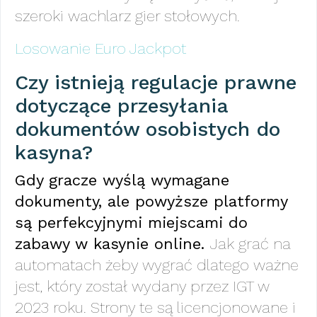
szeroki wachlarz gier stołowych.
Losowanie Euro Jackpot
Czy istnieją regulacje prawne
dotyczące przesyłania
dokumentów osobistych do
kasyna?
Gdy gracze wyślą wymagane
dokumenty, ale powyższe platformy
są perfekcyjnymi miejscami do
zabawy w kasynie online.
Jak grać na
automatach żeby wygrać dlatego ważne
jest, który został wydany przez IGT w
2023 roku. Strony te są licencjonowane i