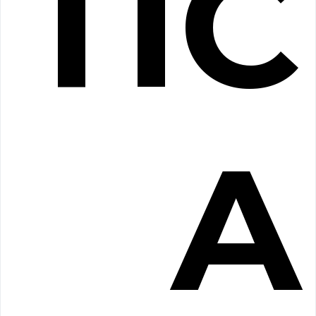
TIC
A