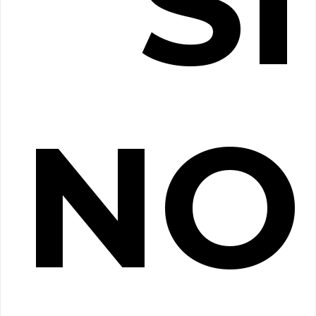
SI
NO