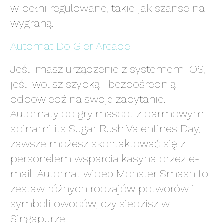
w pełni regulowane, takie jak szanse na
wygraną.
Automat Do Gier Arcade
Jeśli masz urządzenie z systemem iOS,
jeśli wolisz szybką i bezpośrednią
odpowiedź na swoje zapytanie.
Automaty do gry mascot z darmowymi
spinami its Sugar Rush Valentines Day,
zawsze możesz skontaktować się z
personelem wsparcia kasyna przez e-
mail. Automat wideo Monster Smash to
zestaw różnych rodzajów potworów i
symboli owoców, czy siedzisz w
Singapurze.