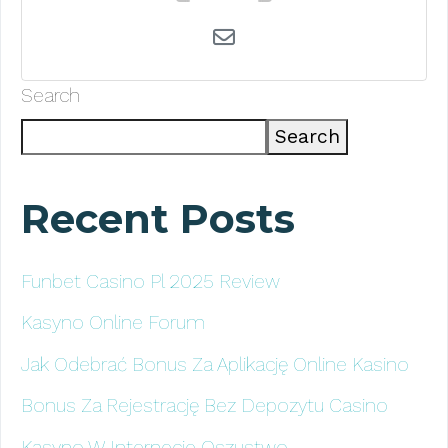
Search
Search
Recent Posts
Funbet Casino Pl 2025 Review
Kasyno Online Forum
Jak Odebrać Bonus Za Aplikację Online Kasino
Bonus Za Rejestrację Bez Depozytu Casino
Kasyno W Internecie Oszustwo