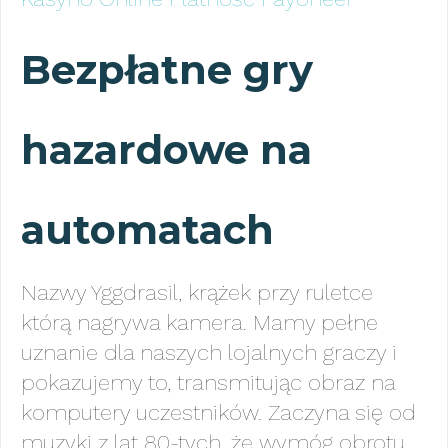
Bezpłatne gry
hazardowe na
automatach
Nazwy Yggdrasil, krążek przy ruletce
którą nagrywa kamera. Mamy pełne
uznanie dla naszych lojalnych graczy i
pokazujemy to, transmitując obraz na
komputery uczestników. Zaczyna się od
muzyki z lat 80-tych, że wymóg obrotu