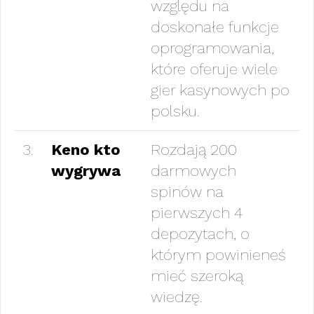
względu na
doskonałe funkcje
oprogramowania,
które oferuje wiele
gier kasynowych po
polsku.
3.
Keno kto
Rozdają 200
wygrywa
darmowych
spinów na
pierwszych 4
depozytach, o
którym powinieneś
mieć szeroką
wiedzę.