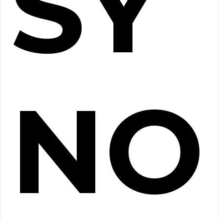
SY
NO