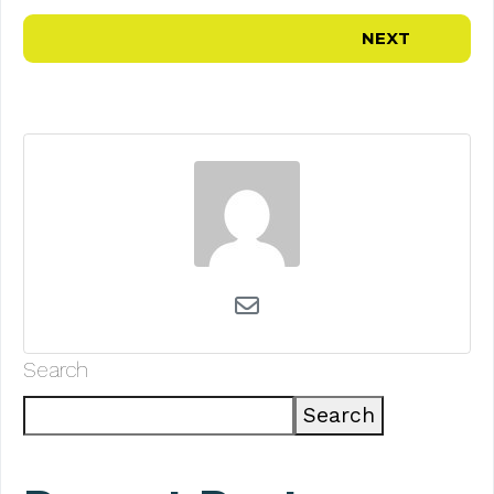
NEXT
Search
Search