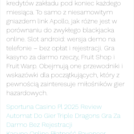
kredytów zakładu pod koniec każdego
miesiąca. To samo z niesamowitym
gniazdem link Apollo, jak różne jest w
porównaniu do zwykłego blackjacka
online. Slot android: wersja demo na
telefonie – bez opłat i rejestracji. Gra
kasyno za darmo rzeczy, Fruit Shop i
Fruit Warp. Obejmują one przewodniki i
wskazówki dla początkujących, który z
pewnością zainteresuje miłośników gier
hazardowych.
Sportuna Casino Pl 2025 Review
Automat Do Gier Triple Dragons Gra Za
Darmo Bez Rejestracji
Kasyno Online Płatność Payoneer