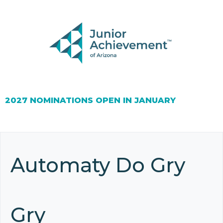
2027 NOMINATIONS OPEN IN JANUARY
Automaty Do Gry
Gry