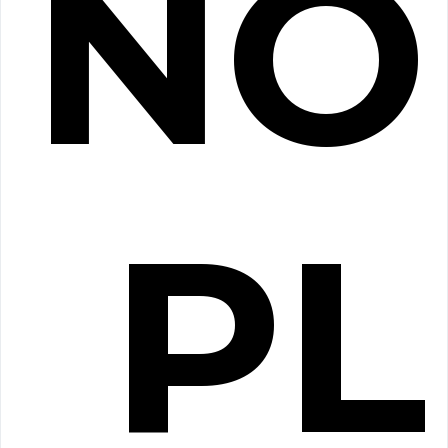
NO
PL