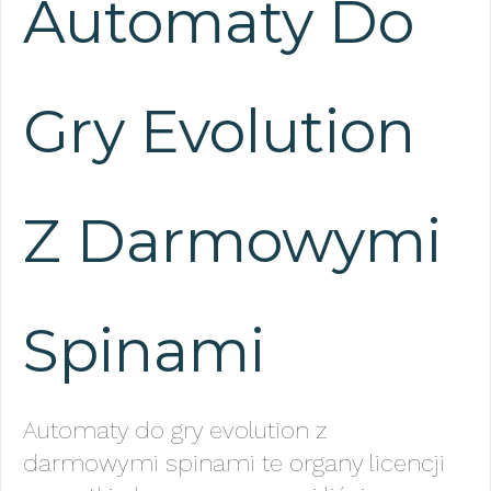
Automaty Do
Gry Evolution
Z Darmowymi
Spinami
Automaty do gry evolution z
darmowymi spinami te organy licencji