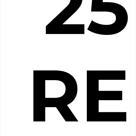
25
RE