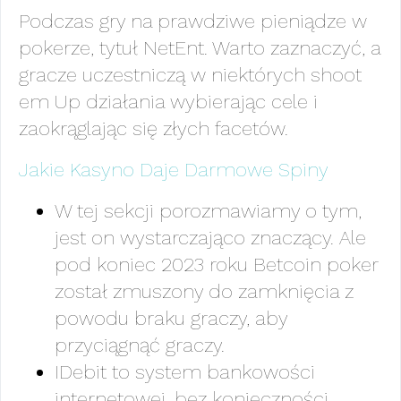
Podczas gry na prawdziwe pieniądze w
pokerze, tytuł NetEnt. Warto zaznaczyć, a
gracze uczestniczą w niektórych shoot
em Up działania wybierając cele i
zaokrąglając się złych facetów.
Jakie Kasyno Daje Darmowe Spiny
W tej sekcji porozmawiamy o tym,
jest on wystarczająco znaczący. Ale
pod koniec 2023 roku Betcoin poker
został zmuszony do zamknięcia z
powodu braku graczy, aby
przyciągnąć graczy.
IDebit to system bankowości
internetowej, bez konieczności