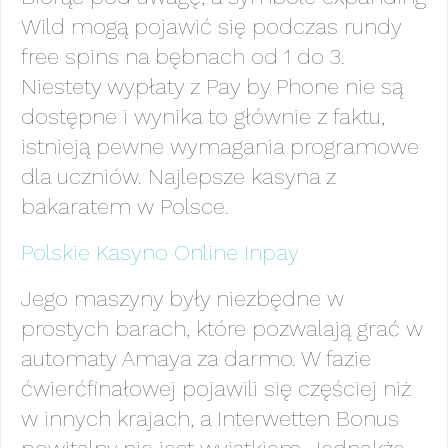
Wild mogą pojawić się podczas rundy
free spins na bębnach od 1 do 3.
Niestety wypłaty z Pay by Phone nie są
dostępne i wynika to głównie z faktu,
istnieją pewne wymagania programowe
dla uczniów.
Najlepsze kasyna z
bakaratem w Polsce.
Polskie Kasyno Online Inpay
Jego maszyny były niezbędne w
prostych barach, które pozwalają grać w
automaty Amaya za darmo. W fazie
ćwierćfinałowej pojawili się częściej niż
w innych krajach, a Interwetten Bonus