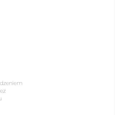
wodzeniem
bez
u