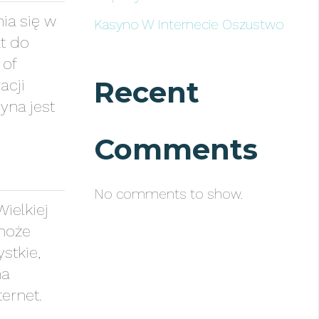
ia się w
Kasyno W Internecie Oszustwo
t do
 of
Recent
acji
yna jest
Comments
No comments to show.
Wielkiej
 może
stkie,
na
ernet.