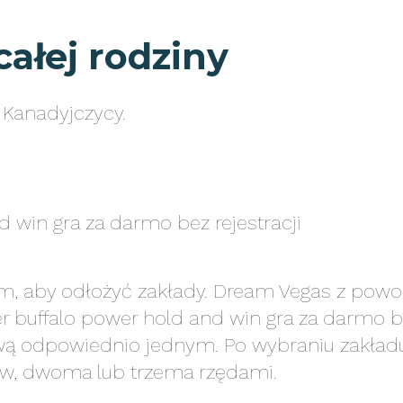
ałej rodziny
 Kanadyjczycy.
 win gra za darmo bez rejestracji
nim, aby odłożyć zakłady. Dream Vegas z po
ier buffalo power hold and win gra za darmo 
ową odpowiednio jednym. Po wybraniu zakład
w, dwoma lub trzema rzędami.