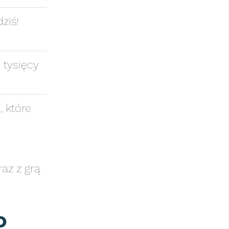
ziś!
 tysięcy
 które
az z grą
o