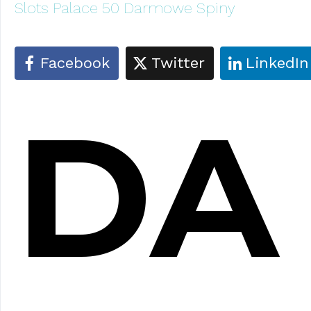
Slots Palace 50 Darmowe Spiny
Facebook
Twitter
LinkedIn
DA