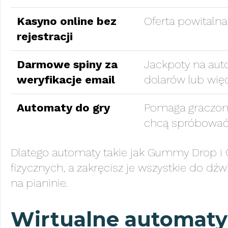
Kasyno online bez
Oferta powitaln
rejestracji
Darmowe spiny za
Jackpoty na aut
weryfikacje email
dolarów lub więc
Automaty do gry
Pomaga graczom 
chcą spróbować 
Dlatego automaty takie jak Gummy Drop i 
fizycznych, a zakręcisz je wszystkie do dź
na pianinie.
Wirtualne automaty 