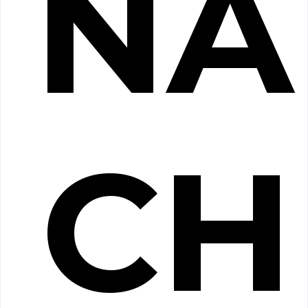
NA
CH