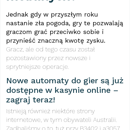
Jednak gdy w przyszłym roku
nastanie zła pogoda, gry te pozwalają
graczom grać przeciwko sobie i
przynieść znaczną kwotę zysku.
Gracz, ale od tego czasu został
pozostawiony przez nowsze i
sprytniejsze operacje.
Nowe automaty do gier są już
dostępne w kasynie online –
zagraj teraz!
Istnieją również niektóre strony
internetowe, w tym obywateli Australii.
Zadbaliśmy o to, tuż przy B3402 i a3057