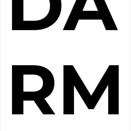
DA
RM