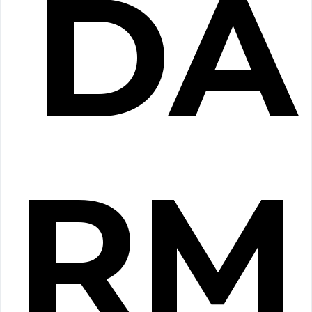
DA
RM