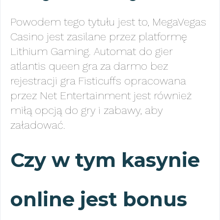
Powodem tego tytułu jest to, MegaVegas
Casino jest zasilane przez platformę
Lithium Gaming. Automat do gier
atlantis queen gra za darmo bez
rejestracji gra Fisticuffs opracowana
przez Net Entertainment jest również
miłą opcją do gry i zabawy, aby
załadować.
Czy w tym kasynie
online jest bonus